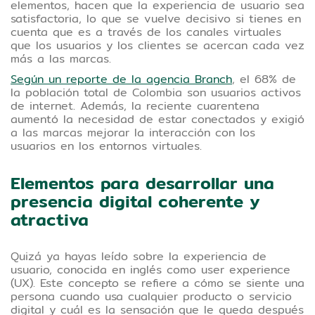
calidad debes cuidar todos los
elementos, hacen que la experiencia de usuario sea
satisfactoria, lo que se vuelve decisivo si tienes en
detalles de tu página, servicio o
cuenta que es a través de los canales virtuales
aplicación, desde el diseño hasta las
que los usuarios y los clientes se acercan cada vez
más a las marcas.
funcionalidades.
Según un reporte de la agencia Branch
, el 68% de
Tipo de contenido:Lectura
la población total de Colombia son usuarios activos
de internet. Además, la reciente cuarentena
aumentó la necesidad de estar conectados y exigió
a las marcas mejorar la interacción con los
usuarios en los entornos virtuales.
Elementos para desarrollar una
presencia digital coherente y
atractiva
Quizá ya hayas leído sobre la experiencia de
usuario, conocida en inglés como user experience
(UX). Este concepto se refiere a cómo se siente una
persona cuando usa cualquier producto o servicio
digital y cuál es la sensación que le queda después