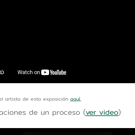
l artista de esta exposición
aquí.
taciones de un proceso (
ver video
)