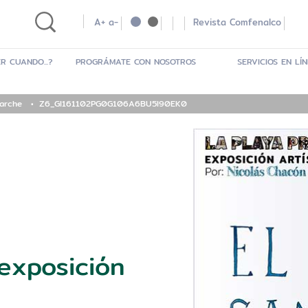
A+
a-
Revista Comfenalco
R CUANDO...?
PROGRÁMATE CON NOSOTROS
SERVICIOS EN LÍ
arche
Z6_GI161102PG0G106A6BU5I90EK0
exposición