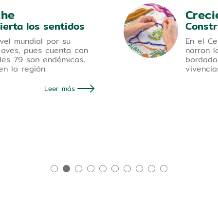
che
Creci
ierta los sentidos
Constr
vel mundial por su
En el Ce
 aves, pues cuenta con
narran l
les 79 son endémicas,
bordado 
en la región.
vivencia
Leer más