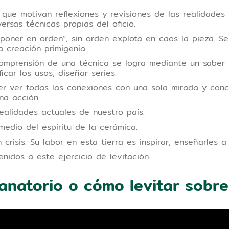
que motivan reflexiones y revisiones de las realidades
versas técnicas propias del oficio.
 “poner en orden”, sin orden explota en caos la pieza. 
 creación primigenia.
omprensión de una técnica se logra mediante un saber h
icar los usos, diseñar series.
r ver todas las conexiones con una sola mirada y conc
una acción.
ealidades actuales de nuestro país.
 medio del espíritu de la cerámica.
crisis. Su labor en esta tierra es inspirar, enseñarles 
enidos a este ejercicio de levitación.
Sanatorio o cómo levitar sobre