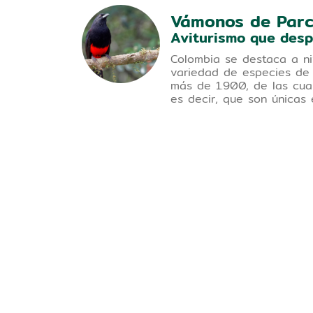
Vámonos de Par
ienda
Aviturismo que desp
Colombia se destaca a ni
variedad de especies de
ece
más de 1.900, de las cua
 las
es decir, que son únicas 
ienes el
ar la
os
más