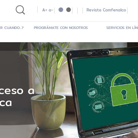
A+
a-
Revista Comfenalco
R CUANDO...?
PROGRÁMATE CON NOSOTROS
SERVICIOS EN LÍ
ceso a
ica