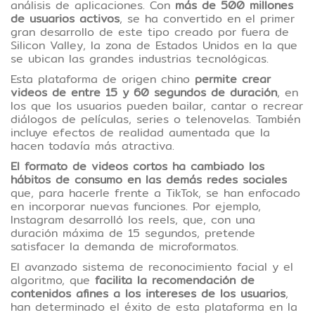
contenidos en las redes sociales. Con
análisis de aplicaciones. Con
más de 500 millones
más descargas que Twitter y
de usuarios activos
, se ha convertido en el primer
gran desarrollo de este tipo creado por fuera de
Snapchat, se ha convertido en la
Silicon Valley, la zona de Estados Unidos en la que
plataforma más popular entre los
se ubican las grandes industrias tecnológicas.
jóvenes.
Esta plataforma de origen chino
permite crear
videos de entre 15 y 60 segundos de duración
, en
Tipo de contenido:Lectura
los que los usuarios pueden bailar, cantar o recrear
diálogos de películas, series o telenovelas. También
incluye efectos de realidad aumentada que la
hacen todavía más atractiva.
El formato de videos cortos ha cambiado los
hábitos de consumo en las demás redes sociales
que, para hacerle frente a TikTok, se han enfocado
en incorporar nuevas funciones. Por ejemplo,
Instagram desarrolló los reels, que, con una
duración máxima de 15 segundos, pretende
satisfacer la demanda de microformatos.
El avanzado sistema de reconocimiento facial y el
algoritmo, que
facilita la recomendación de
contenidos afines a los intereses de los usuarios
,
han determinado el éxito de esta plataforma en la