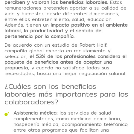
trabajo y las expectativas de los
perciben y valoran los beneficios laborales.
Estas
remuneraciones pretenden aportar a su calidad de
colaboradores han cambiado
vida y bienestar, desde diferentes dimensiones,
significativamente. En este contexto,
entre ellas entretenimiento, salud, educación.
Además, tienen un
impacto positivo en el ambiente
las áreas de gestión humana están
laboral, la productividad y el sentido de
llamadas a renovar los beneficios
pertenencia por la compañía.
laborales.
De acuerdo con un estudio de Robert Half,
compañía global experta en reclutamiento y
Tipo de contenido:Lectura
selección,
el 53% de los profesionales considera el
paquete de beneficios antes de aceptar una
propuesta
, y cuando no satisface todas sus
necesidades, busca una mejor negociación salarial.
¿Cuáles son los beneficios
laborales más importantes para los
colaboradores?
Asistencia médica:
los servicios de salud
complementarios, como medicina domiciliaria,
hospedería médica, acompañamiento telefónico,
entre otros programas que facilitan una