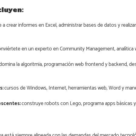
cluyen:
 a crear informes en Excel, administrar bases de datos y realiza
nviértete en un experto en Community Management, analítica 
domina la algoritmia, programación web frontend y backend, desar
s:
cursos de Windows, Internet, herramientas web, Word y mane
escentes:
construye robots con Lego, programa apps básicas y
iva está siempre alineada con las demandas del mercado tecnol