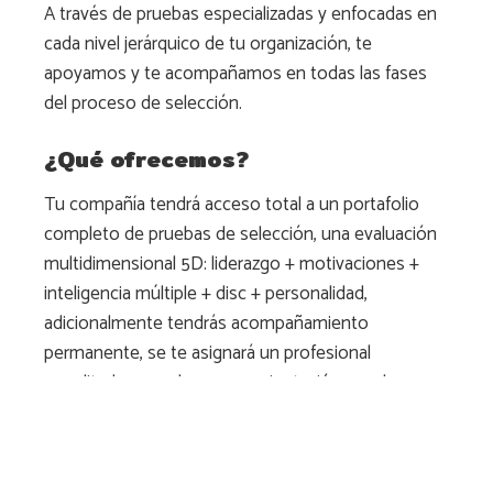
A través de pruebas especializadas y enfocadas en
cada nivel jerárquico de tu organización, te
apoyamos y te acompañamos en todas las fases
del proceso de selección.
¿Qué ofrecemos?
Tu compañía tendrá acceso total a un portafolio
completo de pruebas de selección, una evaluación
multidimensional 5D: liderazgo + motivaciones +
inteligencia múltiple + disc + personalidad,
adicionalmente tendrás acompañamiento
permanente, se te asignará un profesional
acreditado para el apoyo y orientación para la
aplicación de las pruebas, lecturas de informes y
socialización para una correcta interpretación de las
mismas.