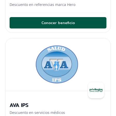
Descuento en referencias marca Hero
Belleza
Salud
Conocer beneficio
Para tu diversión
Deportes
Recreación
Restaurantes
Para tu movilidad
Automotores
Motocicletas
AVA IPS
Descuento en servicios médicos