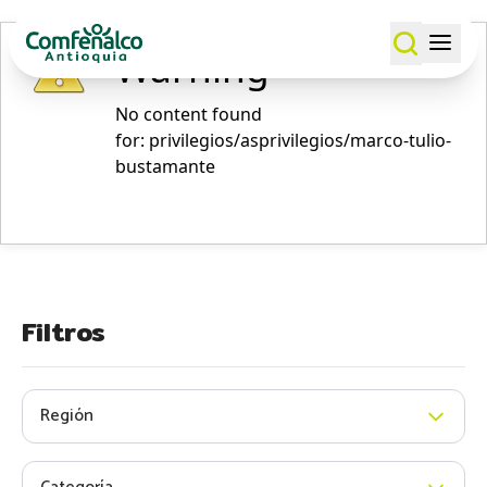
Warning
No content found
for: ‭privilegios/asprivilegios/marco-tulio-
bustamante‭
Filtros
Región
Todos