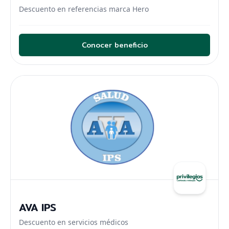
Descuento en referencias marca Hero
Belleza
Salud
Conocer beneficio
Para tu diversión
Deportes
Recreación
Restaurantes
Para tu movilidad
Automotores
Motocicletas
AVA IPS
Descuento en servicios médicos