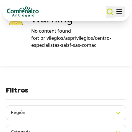
Warning
No content found
for: ‭privilegios/asprivilegios/centro-
especialistas-saisf-sas-zomac‭
Filtros
Región
Todos