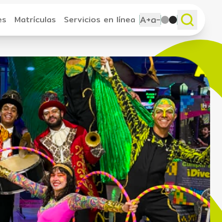
A+
a-
es
Matrículas
Servicios en línea