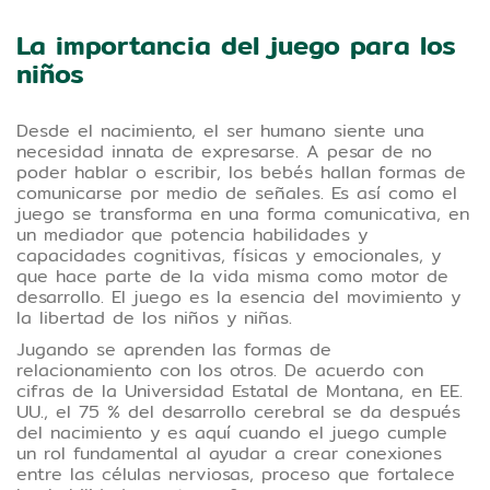
Tipo de contenido:Lectura
La importancia del juego para los
Hablamos con expertos sobre la importancia
niños
del juego en la primera infancia, una
actividad inherente a esta etapa de la vida
que ayuda a desarrollar la personalidad y
Desde el nacimiento, el ser humano siente una
los sentidos en los niños desde el primer
necesidad innata de expresarse. A pesar de no
día.
poder hablar o escribir, los bebés hallan formas de
comunicarse por medio de señales. Es así como el
juego se transforma en una forma comunicativa, en
un mediador que potencia habilidades y
capacidades cognitivas, físicas y emocionales, y
que hace parte de la vida misma como motor de
desarrollo. El juego es la esencia del movimiento y
la libertad de los niños y niñas.
Jugando se aprenden las formas de
relacionamiento con los otros. De acuerdo con
cifras de la Universidad Estatal de Montana, en EE.
UU., el 75 % del desarrollo cerebral se da después
del nacimiento y es aquí cuando el juego cumple
un rol fundamental al ayudar a crear conexiones
entre las células nerviosas, proceso que fortalece