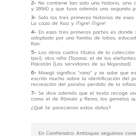
2-
No contiene tan solo una historia, sino 
y 1894) y que tuvo además una segunda par
3-
Solo las tres primeras historias de esa
La caza de Kaa y ¡Tigre! ¡Tigre!
4-
En esas tres primeras partes es donde 
adoptado por una familia de lobos, educad
Kan.
5-
Los otros cuatro títulos de la colecció
tavi), otro niño (Toomai, el de los elefan
Pakistán (Los servidores de su Majestad).
6-
Mowgli significa “rana” y se sabe que es
escrito mucho sobre la identificación del 
recreación del paraíso perdido de la infanc
7-
Se dice además que el texto recoge una 
como el de Rómulo y Remo, los gemelos q
¿Qué te parecieron estos datos?
En Comfenalco Antioquia seguimos conec