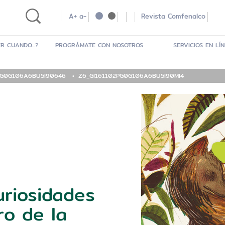
A+
a-
Revista Comfenalco
R CUANDO...?
PROGRÁMATE CON NOSOTROS
SERVICIOS EN LÍ
PG0G106A6BU5I90646
Z6_GI161102PG0G106A6BU5I90MI4
uriosidades
ro de la