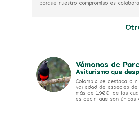
porque nuestro compromiso es colaborar 
Otr
Vámonos de Par
ienda
Aviturismo que desp
Colombia se destaca a ni
variedad de especies de
ece
más de 1.900, de las cua
 las
es decir, que son únicas 
ienes el
ar la
os
más