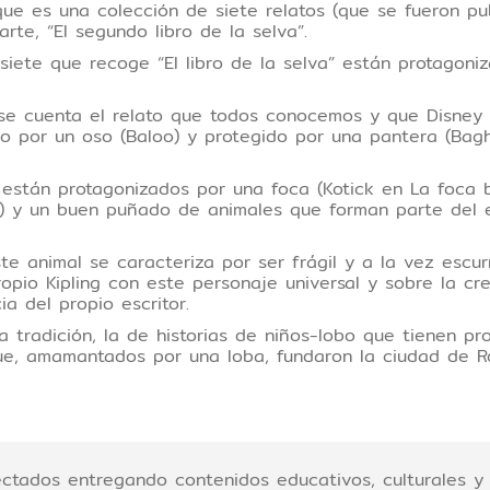
que es una colección de siete relatos (que se fueron pu
te, “El segundo libro de la selva”.
s siete que recoge “El libro de la selva” están protagon
se cuenta el relato que todos conocemos y que Disney l
o por un oso (Baloo) y protegido por una pantera (Bagh
n están protagonizados por una foca (Kotick en La foca b
tes) y un buen puñado de animales que forman parte del
te animal se caracteriza por ser frágil y a la vez escu
propio Kipling con este personaje universal y sobre la 
ia del propio escritor.
tradición, la de historias de niños-lobo que tienen pr
ue, amamantados por una loba, fundaron la ciudad de 
tados entregando contenidos educativos, culturales y 