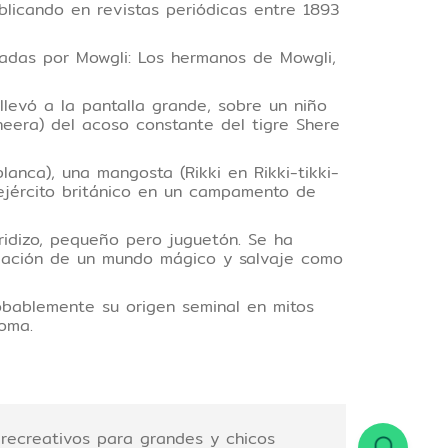
blicando en revistas periódicas entre 1893
izadas por Mowgli: Los hermanos de Mowgli,
levó a la pantalla grande, sobre un niño
eera) del acoso constante del tigre Shere
lanca), una mangosta (Rikki en Rikki-tikki-
 ejército británico en un campamento de
rridizo, pequeño pero juguetón. Se ha
creación de un mundo mágico y salvaje como
obablemente su origen seminal en mitos
Roma.
recreativos para grandes y chicos