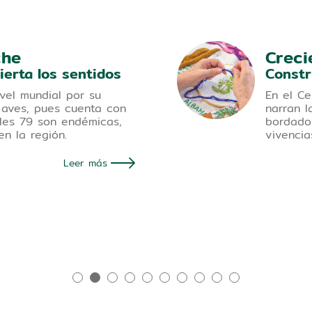
che
Creci
ierta los sentidos
Constr
vel mundial por su
En el Ce
 aves, pues cuenta con
narran l
les 79 son endémicas,
bordado 
en la región.
vivencia
Leer más