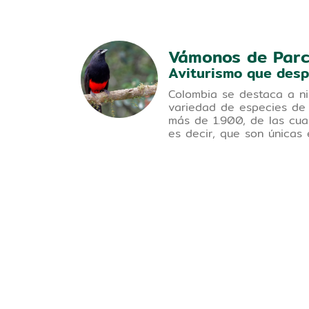
Vámonos de Par
ienda
Aviturismo que desp
Colombia se destaca a ni
variedad de especies de
ece
más de 1.900, de las cua
 las
es decir, que son únicas 
ienes el
ar la
os
más