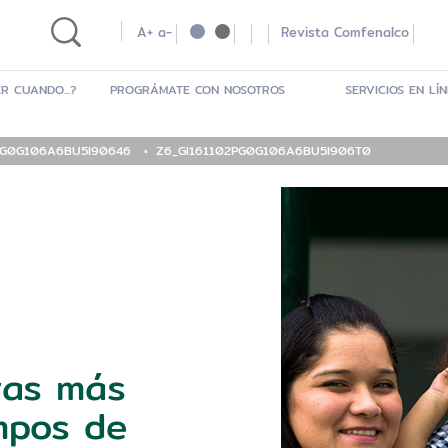
A+
a-
Revista Comfenalco
R CUANDO...?
PROGRÁMATE CON NOSOTROS
SERVICIOS EN LÍ
PG0G106A6BU5I90646
Z6_GI161102PG0G106A6BU5I906T0
ras más
empos de