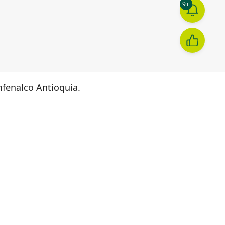
9+
fenalco Antioquia.