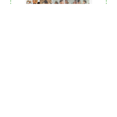
Formación de agentes
educativos
Procesos de formación que contribuyan a la
cualificación de todas aquellas personas que
acompañan el proceso de desarrollo de los niños y
niñas del departamento.
En esta iniciativa, a través de comunidades de
diálogo, talleres, cursos y foros, se abordan los
retos de formación y atención de la primera infancia
a los que nos enfrentamos en la actualidad, con el