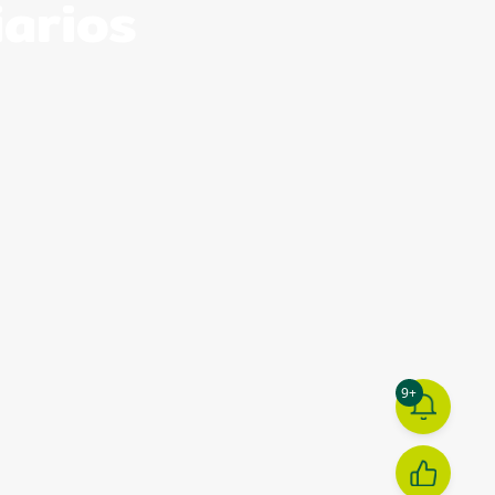
arios
9+