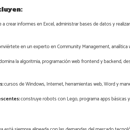
cluyen:
 a crear informes en Excel, administrar bases de datos y realiza
nviértete en un experto en Community Management, analítica 
domina la algoritmia, programación web frontend y backend, desar
s:
cursos de Windows, Internet, herramientas web, Word y mane
escentes:
construye robots con Lego, programa apps básicas y
iva está siempre alineada con las demandas del mercado tecnol