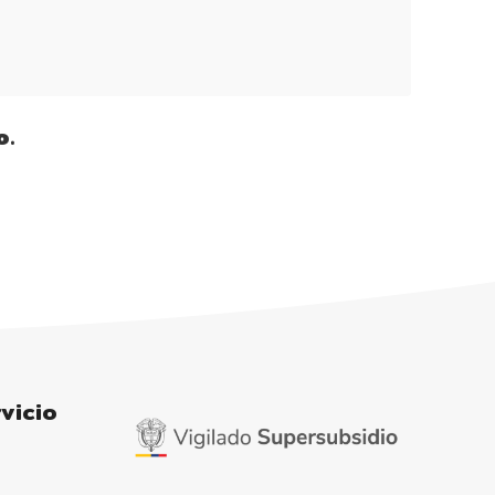
o.
vicio