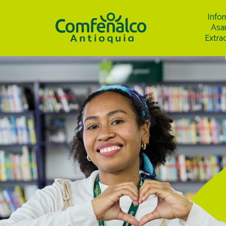
Info
Asa
Extrao