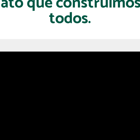
lato que construimos
todos.